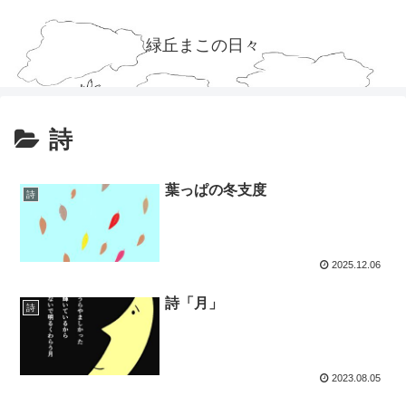
緑丘まこの日々
詩
葉っぱの冬支度
詩
2025.12.06
詩「月」
詩
2023.08.05