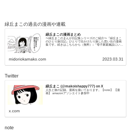
緑丘まこの過去の漫画や連載
緑丘まこの漫画まとめ
〜緑丘まこのまんが日記集シリーズのご紹介〜『緑丘まこ
のひとり旅日記』ひとりで出かけたり旅した思い出の漫画
集です。続きはこちらから（無料）↓『母子家庭施設にいた
頃の話』...
midoriokamako.com
2023.03.31
Twitter
緑丘まこ (@makoishappy777) on X
人生と旅の記録。漫画を描いております。【note】 【漫
画】 amazonアソシエイト参加中
x.com
note