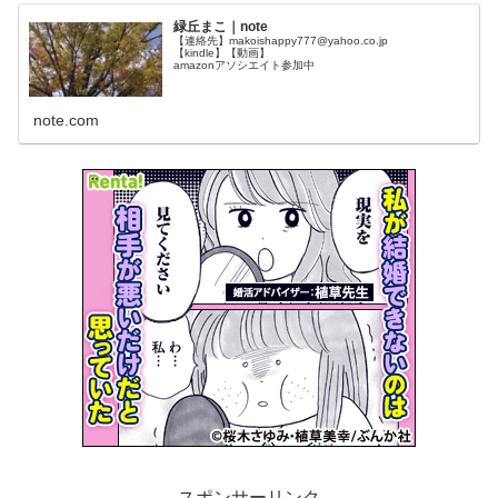
緑丘まこ｜note
【連絡先】makoishappy777@yahoo.co.jp
【kindle】【動画】
amazonアソシエイト参加中
note.com
スポンサーリンク