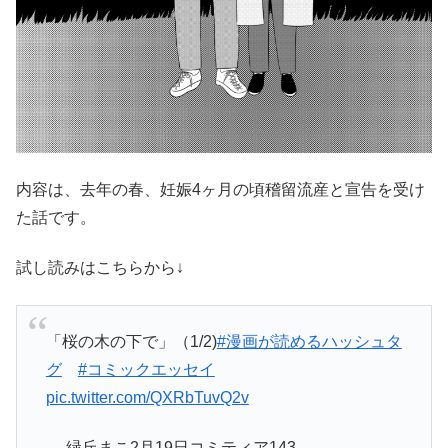
内容は、去年の春、妊娠4ヶ月の頃稽留流産と宣告を受け
た話です。
試し読みはこちらから↓
「桜の木の下で」（1/2)
#漫画が読めるハッシュタ
グ
#コミックエッセイ
pic.twitter.com/QXRbTuvQ2v
— 緑丘まこ2月19日コミティア143