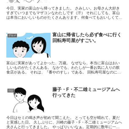
今日、実家の富山から帰ってきました。 さみしい。お母さん大好き
すぎていつまでもマザコンなわたしです（汗） それにしても、富山
は本当においしいものがたくさんあります。何食べてもおいしくて感
動します。 地味に感動したのは、富...
富山に帰省したら必ず食べに行く
グルメ
回転寿司屋がすごい。
富山に実家があってよかった、万歳。 なぜなら、本当に富山はおい
しいものがたくさんある。 なかでも、わたしが一番お気に入りの飲
食店がある。 それは、『番やのすし』である。 回転寿司屋なのに、
目の前で職人さんが握ってく...
藤子・F・不二雄ミュージアムへ
日記
行ってきた
今日はセミの鳴き声が初めて聞こえた。 とっても空が晴れて、夏だ
と実感した日。 久しぶりに、川崎の藤子・F・不二雄ミュージアムへ
夫さんと行ってきました。 やっぱりいいなぁ。定期的に数年に一度