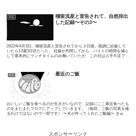
行きたくなる場所。 館内の...
稽留流産と宣告されて、自然排出
日記
した記録〜その3〜
2022年4月3日。稽留流産と宣告されてから３日後。順調に妊娠して
いたら13週3日目だった。 妊娠が判明してから、バイトの時間を減ら
して基本的にランチタイムのみ働いていたが、この日は人手不足でラ
ンチタイムとディナータイム両方働いた。...
最近のご飯
日記
おいしいご飯を食べるのが生きがいなので、記録にここ最近食べたも
のをまたまたブログにアップしていきます。（毎回、ご飯の写真を撮
るわけではないので一部です） 〜夫が作ってくれたご飯編〜 きゅう
りのキューちゃん風。おいしすぎ...
スポンサーリンク