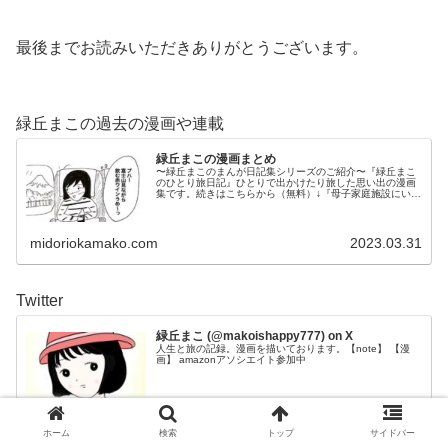
最後までお読みいただきありがとうございます。
緑丘まこの過去の漫画や連載
緑丘まこの漫画まとめ
〜緑丘まこのまんが日記集シリーズのご紹介〜『緑丘まこ
のひとり旅日記』ひとりで出かけたり旅した思い出の漫画
集です。続きはこちらから（無料）↓『母子家庭施設にいた
頃の話』...
midoriokamako.com
2023.03.31
Twitter
緑丘まこ (@makoishappy777) on X
人生と旅の記録。漫画を描いております。【note】 【漫
画】 amazonアソシエイト参加中
x.com
ホーム
検索
トップ
サイドバー