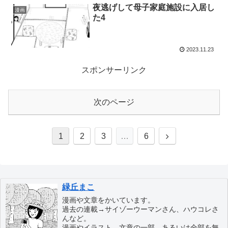
夜逃げして母子家庭施設に入居し
漫画
た4
2023.11.23
スポンサーリンク
次のページ
1
2
3
…
6
緑丘まこ
漫画や文章をかいています。
過去の連載→サイゾーウーマンさん、ハウコレさ
んなど。
漫画やイラスト、文章の一部、あるいは全部を無