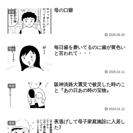
母の口癖
家族
2025.06.20
毎日歯を磨いてるのに歯が黄色い
漫画
と言われて・・・
2025.01.11
阪神淡路大震災で被災した時のこ
漫画
と『あの日あの時の宝物』
2024.01.12
夜逃げして母子家庭施設に入居し
漫画
た7