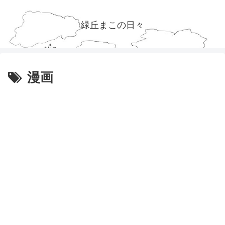
緑丘まこの日々
漫画