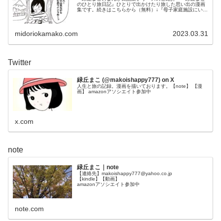
のひとり旅日記』ひとりで出かけたり旅した思い出の漫画
集です。続きはこちらから（無料）↓『母子家庭施設にいた
頃の話』...
midoriokamako.com
2023.03.31
Twitter
緑丘まこ (@makoishappy777) on X
人生と旅の記録。漫画を描いております。【note】 【漫
画】 amazonアソシエイト参加中
x.com
note
緑丘まこ｜note
【連絡先】makoishappy777@yahoo.co.jp
【kindle】【動画】
amazonアソシエイト参加中
note.com